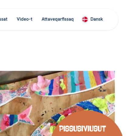
ssat
Video-t
Attaveqarfissaq
Dansk