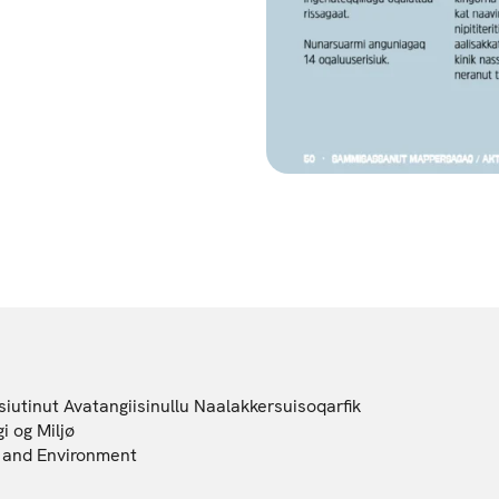
iutinut Avatangiisinullu Naalakkersuisoqarfik
i og Miljø
gy and Environment