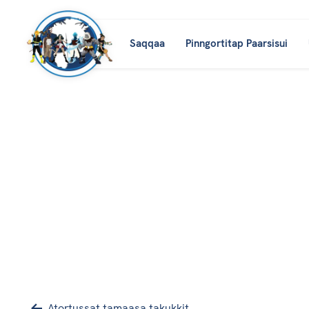
Saqqaa
Pinngortitap Paarsisui
Atortussat tamaasa takukkit