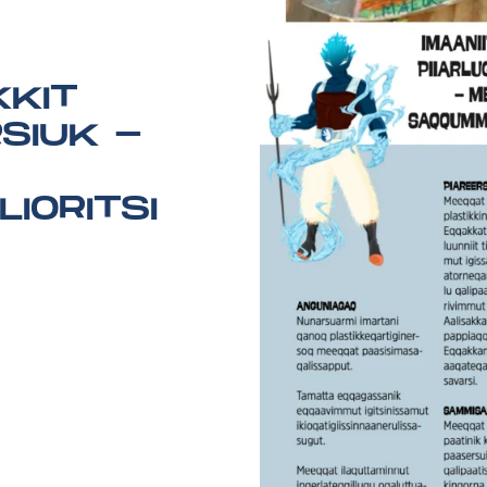
KKIT
RSIUK -
IORITSI