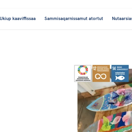
Ukiup kaaviffissaa
Sammisaqarnissamut atortut
Nutaarsia