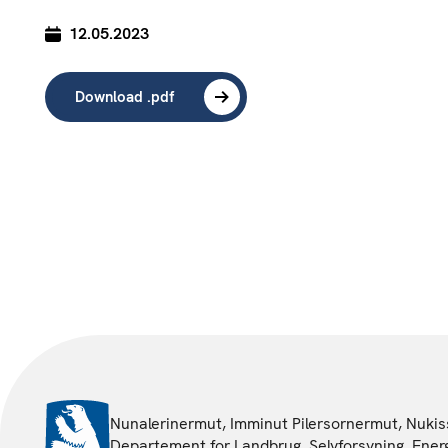
12.05.2023
Download .pdf
Nunalerinermut, Imminut Pilersornermut, Nukiss
Departement for Landbrug, Selvforsyning, Energ