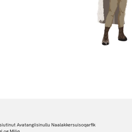
iutinut Avatangiisinullu Naalakkersuisoqarfik
i og Miljø