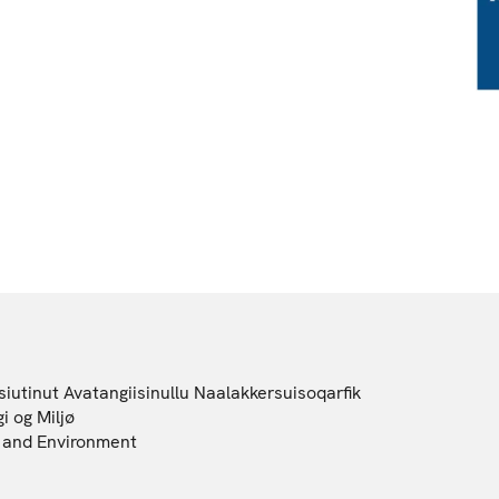
iutinut Avatangiisinullu Naalakkersuisoqarfik
i og Miljø
gy and Environment