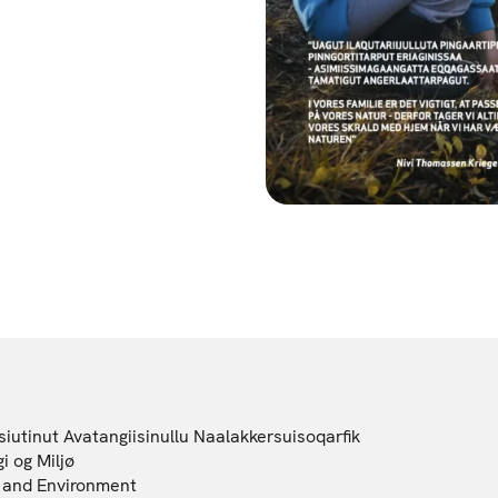
iutinut Avatangiisinullu Naalakkersuisoqarfik
i og Miljø
gy and Environment