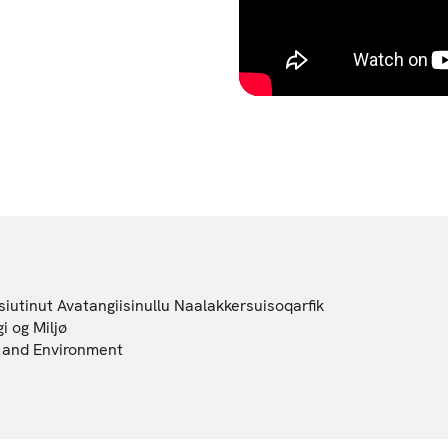
iutinut Avatangiisinullu Naalakkersuisoqarfik
i og Miljø
gy and Environment