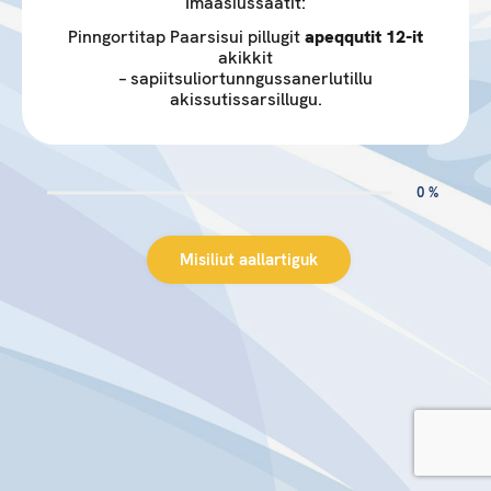
Imaasiussaatit:
Pinngortitap Paarsisui pillugit
apeqqutit 12-it
akikkit
– sapiitsuliortunngussanerlutillu
akissutissarsillugu.
0 %
Misiliut aallartiguk