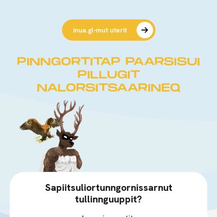
inua.gl-mut uterit
PINNGORTITAP PAARSISUI
PILLUGIT
NALORSITSAARINEQ
Sapiitsuliortunngornissarnut
tullinnguuppit?